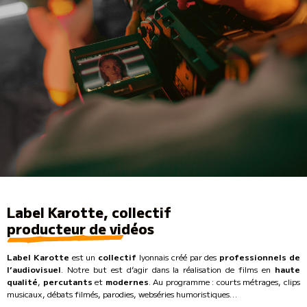
Label Karotte, collectif
producteur de vidéos
Label Karotte
est un
collectif
lyonnais créé par des
professionnels de
l’audiovisuel
. Notre but est d’agir dans la réalisation de films en
haute
qualité
,
percutants
et
modernes
. Au programme : courts métrages, clips
musicaux, débats filmés, parodies, webséries humoristiques…