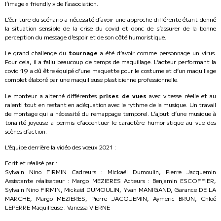
l’image « friendly » de l’association.
L’écriture du scénario a nécessité d’avoir une approche différente étant donné
la situation sensible de la crise du covid et donc de s’assurer de la bonne
perception du message d’espoir et de son côté humoristique.
Le grand challenge du
tournage
a été d’avoir comme personnage un virus.
Pour cela, il a fallu beaucoup de temps de maquillage. L’acteur performant la
covid 19 a dû être équipé d’une maquette pour le costume et d’un maquillage
complet élaboré par une maquilleuse plasticienne professionnelle.
Le monteur a alterné différentes
prises de vues
avec vitesse réelle et au
ralenti tout en restant en adéquation avec le rythme de la musique. Un travail
de montage qui a nécessité du remappage temporel. L’ajout d’une musique à
tonalité joyeuse a permis d’accentuer le caractère humoristique au vue des
scènes d’action.
L’équipe derrière la vidéo des vœux 2021 :
Ecrit et réalisé par :
Sylvain Nino FIRMIN Cadreurs : Mickaël Dumoulin, Pierre Jacquemin
Assistante réalisateur : Margo MEZIERES Acteurs : Benjamin ESCOFFIER,
Sylvain Nino FIRMIN, Mickaël DUMOULIN, Yvan MANIGAND, Garance DE LA
MARCHE, Margo MEZIERES, Pierre JACQUEMIN, Aymeric BRUN, Chloé
LEPERRE Maquilleuse : Vanessa VIERNE